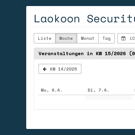
Zum
Laokoon Securit
Haupt-
Inhalt
springen
Liste
Woche
Monat
Tag
iC
Veranstaltungen in KW 15/2026 (0
Woche
KW 14/2026
zur
Anzeige
Mo, 6.4.
Di, 7.4.
auswähl